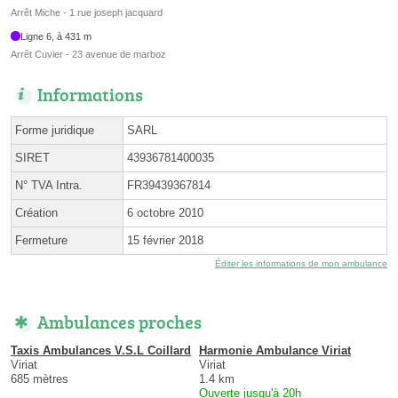
Arrêt Miche - 1 rue joseph jacquard
Ligne 6, à 431 m
Arrêt Cuvier - 23 avenue de marboz
Informations
Forme juridique
SARL
SIRET
43936781400035
N° TVA Intra.
FR39439367814
Création
6 octobre 2010
Fermeture
15 février 2018
Éditer les informations de mon ambulance
Ambulances proches
Taxis Ambulances V.S.L Coillard
Harmonie Ambulance Viriat
Viriat
Viriat
685 mètres
1.4 km
Ouverte jusqu'à 20h