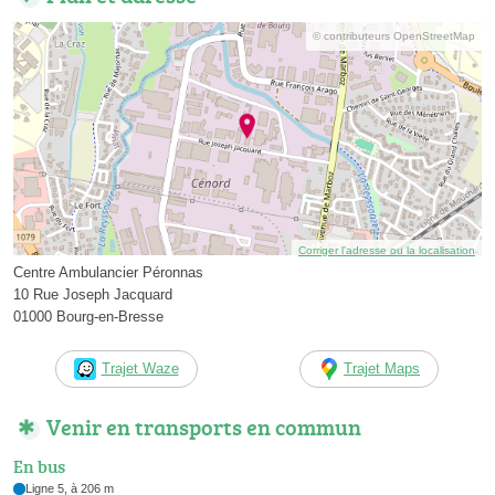
© contributeurs OpenStreetMap
Corriger l’adresse ou la localisation
Centre Ambulancier Péronnas
10 Rue Joseph Jacquard
01000 Bourg-en-Bresse
Trajet Waze
Trajet Maps
Venir en transports en commun
En bus
Ligne 5, à 206 m