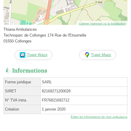
Corriger l’adresse ou la localisation
Thiana Ambulances
Technoparc de Collonges 174 Rue de l'Etournelle
01550 Collonges
Trajet Waze
Trajet Maps
Informations
Forme juridique
SARL
SIRET
82169271200028
N° TVA Intra.
FR76821692712
Création
1 janvier 2020
Éditer les informations de mon ambulance