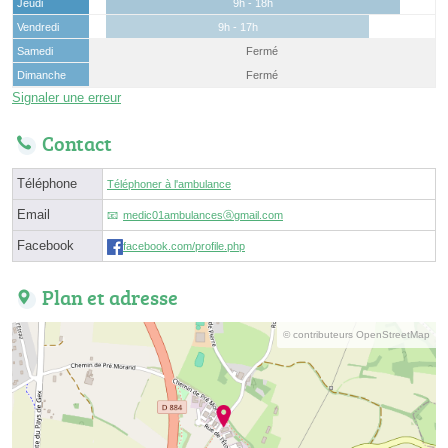
Jeudi
9h - 18h
Vendredi
9h - 17h
Samedi
Fermé
Dimanche
Fermé
Signaler une erreur
Contact
Téléphone
Téléphoner à l'ambulance
Email
medic01ambulancesⓐgmail.com
Facebook
facebook.com/profile.php
Plan et adresse
© contributeurs OpenStreetMap