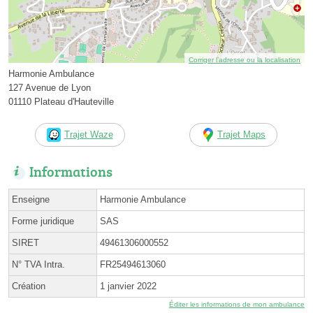
Corriger l’adresse ou la localisation
Harmonie Ambulance
127 Avenue de Lyon
01110 Plateau d'Hauteville
Trajet Waze
Trajet Maps
Informations
Enseigne
Harmonie Ambulance
Forme juridique
SAS
SIRET
49461306000552
N° TVA Intra.
FR25494613060
Création
1 janvier 2022
Éditer les informations de mon ambulance