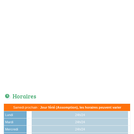
Horaires
Samedi prochain :
Jour férié (Assomption), les horaires peuvent varier
Lundi
24h/24
Mardi
24h/24
Mercredi
24h/24