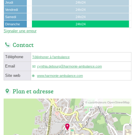
Jeudi
24h/24
Vendredi
24h/24
Samedi
24h/24
Dimanche
24h/24
Signaler une erreur
Contact
Téléphone
Téléphoner à l'ambulance
Email
cynthia.debourgⓐharmonie-ambulance.com
Site web
www.harmonie-ambulance.com
Plan et adresse
© contributeurs OpenStreetMap