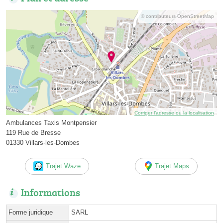
© contributeurs OpenStreetMap
Corriger l’adresse ou la localisation
Ambulances Taxis Montpensier
119 Rue de Bresse
01330 Villars-les-Dombes
Trajet Waze
Trajet Maps
Informations
Forme juridique
SARL