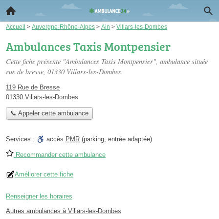
Accueil
>
Auvergne-Rhône-Alpes
>
Ain
>
Villars-les-Dombes
Ambulances Taxis Montpensier
Cette fiche présente "Ambulances Taxis Montpensier", ambulance située
rue de bresse
, 01330 Villars-les-Dombes.
119 Rue de Bresse
01330 Villars-les-Dombes
📞 Appeler cette ambulance
Services :
accès
PMR
(parking, entrée adaptée)
Recommander cette ambulance
Améliorer cette fiche
Renseigner les horaires
Autres ambulances à Villars-les-Dombes