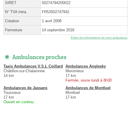
SIRET
50274794200022
N° TVA Intra.
FR53502747942
Création
1 avril 2008
Fermeture
14 septembre 2018
Éditer les informations de mon ambulance
Ambulances proches
Taxis Ambulances V.S.L Coillard
Ambulances Anglesky
Châtillon-sur-Chalaronne
Meximieux
14 km
17 km
Fermée, ouvre lundi à 8h30
Ambulances de Jassans
Ambulances de Montluel
Toussieux
Montluel
17 km
17 km
Ouvert en continu