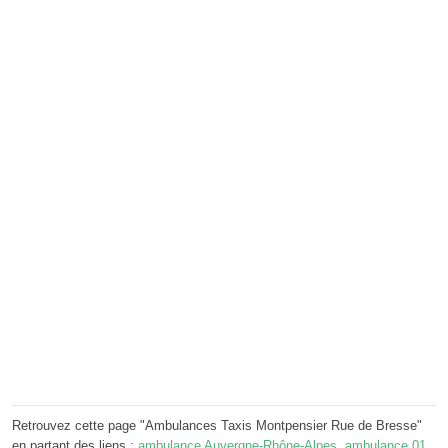
Retrouvez cette page "Ambulances Taxis Montpensier Rue de Bresse"
en partant des liens :
ambulance Auvergne-Rhône-Alpes
,
ambulance 01
,