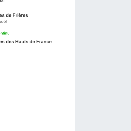
tel
s de Frières
ouël
ntinu
s des Hauts de France