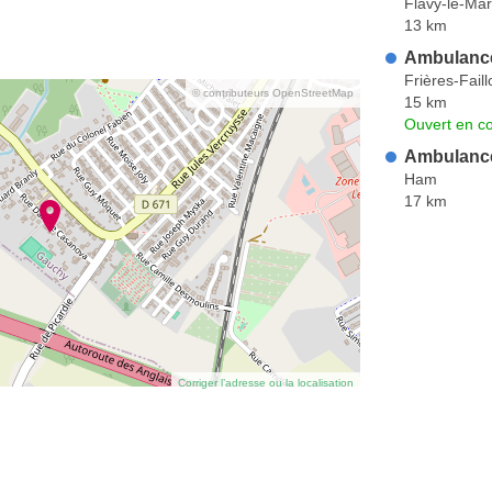
Flavy-le-Mar
13 km
Ambulance
Frières-Faill
© contributeurs OpenStreetMap
15 km
Ouvert en co
Ambulance
Ham
17 km
Corriger l’adresse ou la localisation