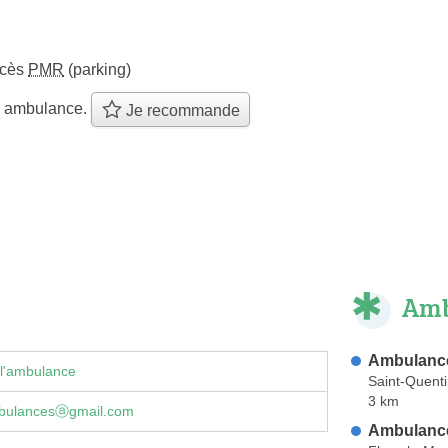
ccès
PMR
(parking)
e ambulance.
Je recommande
Amb
Ambulanc
 l'ambulance
Saint-Quent
3 km
bulancesⓐgmail.com
Ambulance