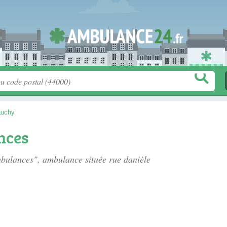
uchy
nces
mbulances", ambulance située
rue danièle