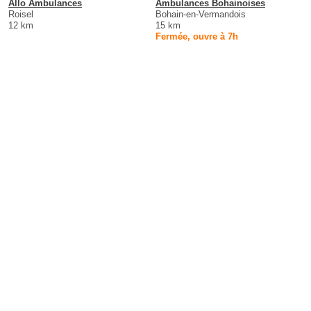
Allo Ambulances
Ambulances Bohainoises
Roisel
Bohain-en-Vermandois
12 km
15 km
Fermée, ouvre à 7h