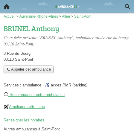
Accueil
>
Auvergne-Rhône-Alpes
>
Allier
>
Saint-Pont
BRUNEL Anthony
Cette fiche présente "BRUNEL Anthony", ambulance située
rue du bourg
,
03110 Saint-Pont.
8 Rue du Bourg
03110 Saint-Pont
📞 Appeler cet ambulance
Services :
ambulance
,
accès
PMR
(parking)
Recommander cette ambulance
Améliorer cette fiche
Renseigner les horaires
Autres ambulances à Saint-Pont