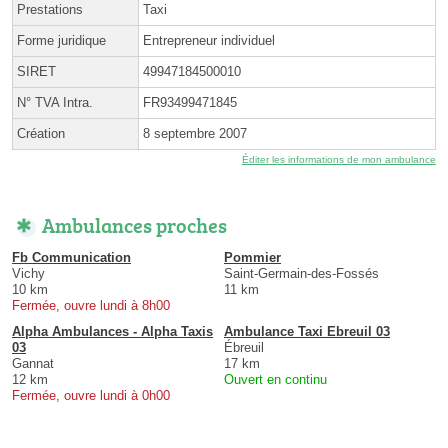
Prestations
Taxi
Forme juridique
Entrepreneur individuel
SIRET
49947184500010
N° TVA Intra.
FR93499471845
Création
8 septembre 2007
Éditer les informations de mon ambulance
Ambulances proches
Fb Communication
Pommier
Vichy
Saint-Germain-des-Fossés
10 km
11 km
Fermée, ouvre lundi à 8h00
Alpha Ambulances - Alpha Taxis
Ambulance Taxi Ebreuil 03
03
Ébreuil
Gannat
17 km
12 km
Ouvert en continu
Fermée, ouvre lundi à 0h00