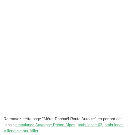
Retrouvez cette page "Mérot Raphaël Route Aurouer" en partant des
liens :
ambulance Auvergne-Rhône-Alpes
,
ambulance 03
,
ambulance
Villeneuve-sur-Allier
.