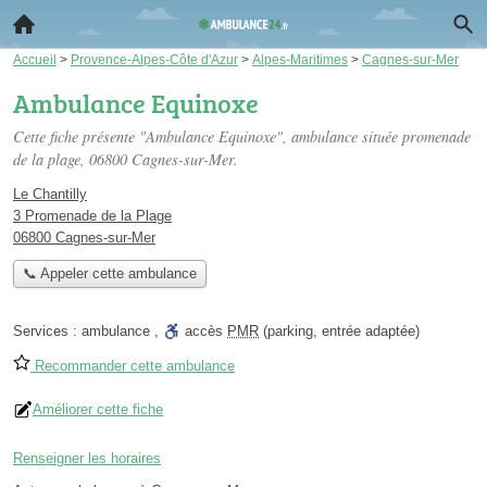
Accueil
>
Provence-Alpes-Côte d'Azur
>
Alpes-Maritimes
>
Cagnes-sur-Mer
Ambulance Equinoxe
Cette fiche présente "Ambulance Equinoxe", ambulance située
promenade
de la plage
, 06800 Cagnes-sur-Mer.
Le Chantilly
3 Promenade de la Plage
06800 Cagnes-sur-Mer
📞 Appeler cette ambulance
Services :
ambulance
,
accès
PMR
(parking, entrée adaptée)
Recommander cette ambulance
Améliorer cette fiche
Renseigner les horaires