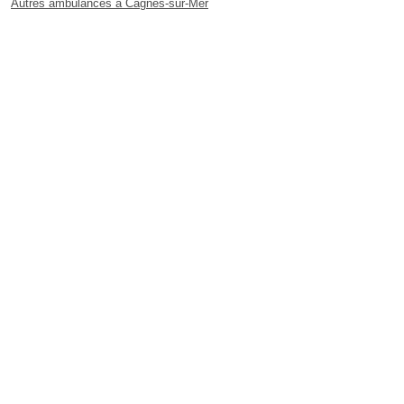
Autres ambulances à Cagnes-sur-Mer