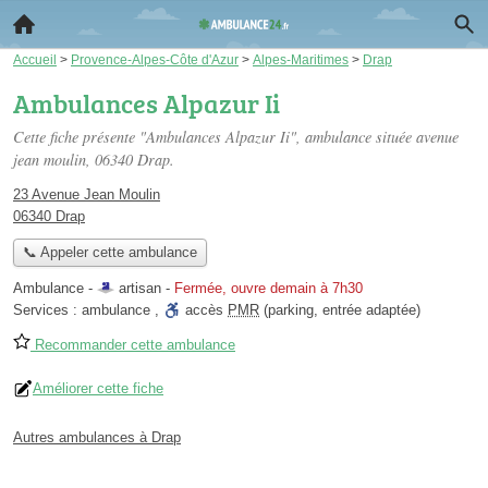
Accueil
>
Provence-Alpes-Côte d'Azur
>
Alpes-Maritimes
>
Drap
Ambulances Alpazur Ii
Cette fiche présente "Ambulances Alpazur Ii", ambulance située
avenue
jean moulin
, 06340 Drap.
23 Avenue Jean Moulin
06340 Drap
📞 Appeler cette ambulance
Ambulance -
artisan
-
Fermée, ouvre demain à 7h30
Services :
ambulance
,
accès
PMR
(parking, entrée adaptée)
Recommander cette ambulance
Améliorer cette fiche
Autres ambulances à Drap