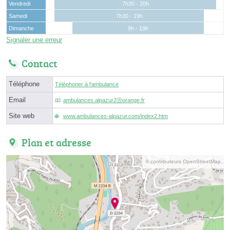
Vendredi
7h30 - 20h
Samedi
7h30 - 19h
Dimanche
9h - 19h
Signaler une erreur
Contact
Téléphone
Téléphoner à l'ambulance
Email
ambulances.alpazur2ⓐorange.fr
Site web
www.ambulances-alpazur.com/index2.htm
Plan et adresse
© contributeurs OpenStreetMap