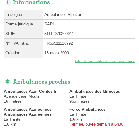
Informations
Enseigne
Ambulances Alpazur Ii
Forme juridique
SARL
SIRET
51112079200011
N° TVA Intra.
FR65511120792
Création
13 mars 2009
Éditer les informations de mon ambulance
Ambulances proches
Ambulances Azur Contes Ii
Ambulances des Mimosas
Avenue Jean Moulin
La Trinité
16 mètres
965 mètres
Ambulances Azureennes
Force Ambulances
Ambulances Azureennes
La Trinité
La Trinité
1.6 km
1.6 km
Fermée, ouvre demain à 6h30