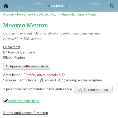
Accueil
>
Provence-Alpes-Côte d'Azur
>
Alpes-Maritimes
>
Menton
Mooveo Menton
Cette fiche présente "Mooveo Menton", ambulance située
avenue
cernuschi
, 06500 Menton.
Le Valmont
67 Avenue Cernuschi
06500 Menton
📞 Appeler cette ambulance
Ambulance
-
Fermée, ouvre demain à 7h
Services :
ambulance
,
accès
PMR
(parking, entrée adaptée)
2 personnes
recommandent
cette ambulance.
Je recommande
Améliorer cette fiche
Autres ambulances à Menton