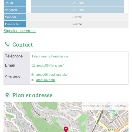
Jeudi
7h - 20h
Vendredi
7h - 20h
Samedi
Fermé
Dimanche
Fermé
Signaler une erreur
Contact
Téléphone
Téléphoner à l'ambulance
Email
ambu.06ⓐorange.fr
ambu06.business.site
Site web
ambu06.com
Plan et adresse
© contributeurs OpenStreetMap