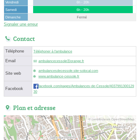
Vendredi
6h - 20h
Samedi
6h - 20h
Dimanche
Fermé
Signaler une erreur
Contact
Téléphone
Téléphoner à l'ambulance
Email
ambulancecessoleⓐorange.fr
ambulancesdecessole.site-solocal.com
Site web
www.ambulance-cessole.fr
facebook.com/pages/Ambulances-de-Cessole/4037991300129
Facebook
30
Plan et adresse
© contributeurs OpenStreetMap