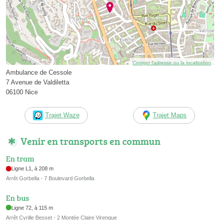
Corriger l’adresse ou la localisation
Ambulance de Cessole
7 Avenue de Valdiletta
06100 Nice
Trajet Waze
Trajet Maps
Venir en transports en commun
En tram
Ligne L1, à 208 m
Arrêt Gorbella - 7 Boulevard Gorbella
En bus
Ligne 72, à 115 m
Arrêt Cyrille Besset - 2 Montée Claire Virenque