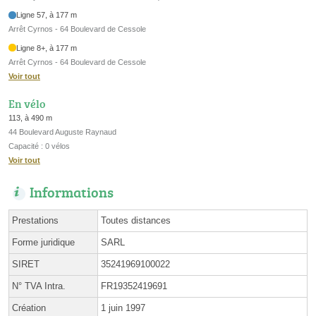
Ligne 57, à 177 m
Arrêt Cyrnos - 64 Boulevard de Cessole
Ligne 8+, à 177 m
Arrêt Cyrnos - 64 Boulevard de Cessole
Voir tout
En vélo
113, à 490 m
44 Boulevard Auguste Raynaud
Capacité : 0 vélos
Voir tout
Informations
Prestations
Toutes distances
Forme juridique
SARL
SIRET
35241969100022
N° TVA Intra.
FR19352419691
Création
1 juin 1997