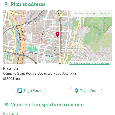
Plan et adresse
© contributeurs OpenStreetMap
Corriger l’adresse ou la localisation
Paca Tour
Corniche Saint Roch 2 Boulevard Pape Jean Xxiii
06300 Nice
Trajet Waze
Trajet Maps
Venir en transports en commun
En tram