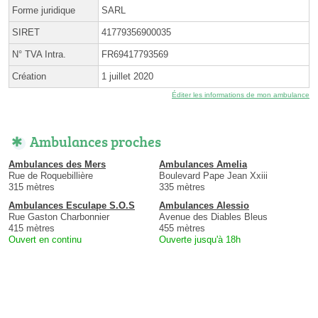
Forme juridique
SARL
SIRET
41779356900035
N° TVA Intra.
FR69417793569
Création
1 juillet 2020
Éditer les informations de mon ambulance
Ambulances proches
Ambulances des Mers
Ambulances Amelia
Rue de Roquebillière
Boulevard Pape Jean Xxiii
315 mètres
335 mètres
Ambulances Esculape S.O.S
Ambulances Alessio
Rue Gaston Charbonnier
Avenue des Diables Bleus
415 mètres
455 mètres
Ouvert en continu
Ouverte jusqu'à 18h