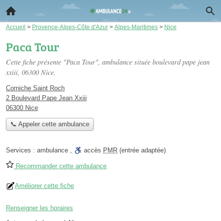
Accueil
>
Provence-Alpes-Côte d'Azur
>
Alpes-Maritimes
>
Nice
Paca Tour
Cette fiche présente "Paca Tour", ambulance située
boulevard pape jean
xxiii
, 06300 Nice.
Corniche Saint Roch
2 Boulevard Pape Jean Xxiii
06300 Nice
📞 Appeler cette ambulance
Services :
ambulance
,
accès
PMR
(entrée adaptée)
Recommander cette ambulance
Améliorer cette fiche
Renseigner les horaires