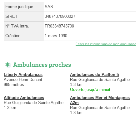
Forme juridique
SAS
SIRET
34874370900027
N° TVA Intra.
FR03348743709
Création
1 mars 1990
Éditer les informations de mon ambulance
Ambulances proches
Liberty Ambulances
Ambulances du Paillon Ii
Avenue Henri Dunant
Rue Guiglionda de Sainte Agathe
985 mètres
1.3 km
Ouverte jusqu'à minuit
Altitude Ambulances
Ambulances Mer et Montagnes
Rue Guiglionda de Sainte Agathe
A2m
1.3 km
Rue Guiglionda de Sainte Agathe
1.3 km