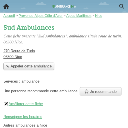
Accueil
>
Provence-Alpes-Côte d'Azur
>
Alpes-Maritimes
>
Nice
Sud Ambulances
Cette fiche présente "Sud Ambulances", ambulance située
route de turin
,
06300 Nice.
270 Route de Turin
06300 Nice
📞 Appeler cette ambulance
Services :
ambulance
Une personne
recommande
cette ambulance.
Je recommande
Améliorer cette fiche
Renseigner les horaires
Autres ambulances à Nice