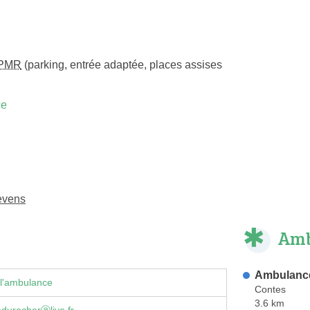
PMR
(parking, entrée adaptée, places assises
ce
evens
Amb
Ambulance
 l'ambulance
Contes
3.6 km