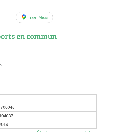
Trajet Maps
ports en commun
s
3700046
104637
 2019