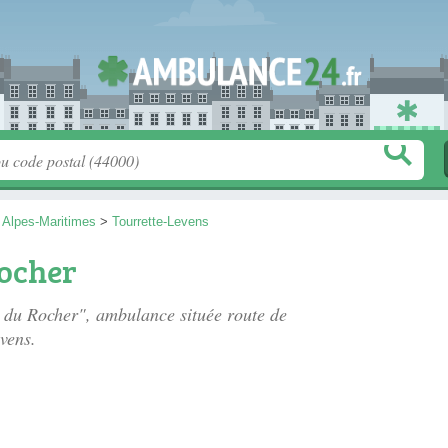
>
Alpes-Maritimes
>
Tourrette-Levens
ocher
e du Rocher", ambulance située
route de
vens.