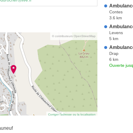
durocherⓐlive.fr
Ambulanc
Contes
3.6 km
Ambulance
Levens
© contributeurs OpenStreetMap
5 km
Ambulance
Drap
6 km
Ouverte jus
Corriger l’adresse ou la localisation
auneuf