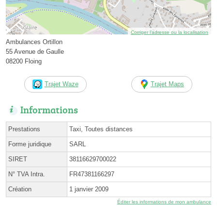
Corriger l’adresse ou la localisation
Ambulances Ortillon
55 Avenue de Gaulle
08200 Floing
Trajet Waze
Trajet Maps
Informations
Prestations
Taxi, Toutes distances
Forme juridique
SARL
SIRET
38116629700022
N° TVA Intra.
FR47381166297
Création
1 janvier 2009
Éditer les informations de mon ambulance