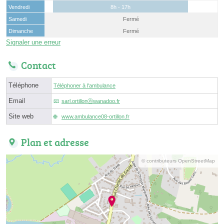
Vendredi
8h - 17h
Samedi
Fermé
Dimanche
Fermé
Signaler une erreur
Contact
Téléphone
Téléphoner à l'ambulance
Email
sarl.ortillonⓐwanadoo.fr
Site web
www.ambulance08-ortillon.fr
Plan et adresse
© contributeurs OpenStreetMap