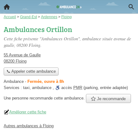
Accueil
>
Grand-Est
>
Ardennes
>
Floing
Ambulances Ortillon
Cette fiche présente "Ambulances Ortillon", ambulance située
avenue de
gaulle
, 08200 Floing.
55 Avenue de Gaulle
08200 Floing
📞 Appeler cette ambulance
Ambulance
-
Fermée, ouvre à 8h
Services :
taxi
,
ambulance
,
accès
PMR
(parking, entrée adaptée)
Une personne
recommande
cette ambulance.
Je recommande
Améliorer cette fiche
Autres ambulances à Floing