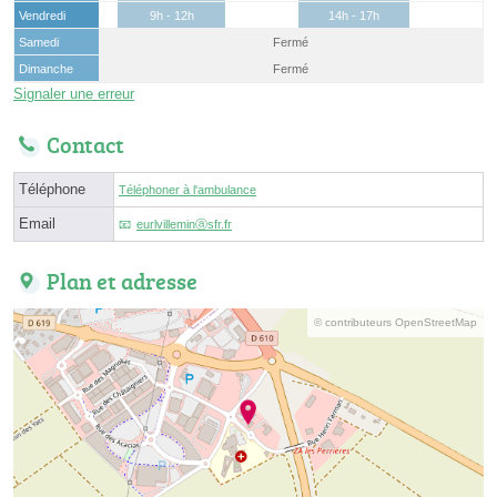
Vendredi
9h - 12h
14h - 17h
Samedi
Fermé
Dimanche
Fermé
Signaler une erreur
Contact
Téléphone
Téléphoner à l'ambulance
Email
eurlvilleminⓐsfr.fr
Plan et adresse
© contributeurs OpenStreetMap