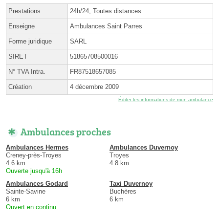
Prestations
24h/24, Toutes distances
Enseigne
Ambulances Saint Parres
Forme juridique
SARL
SIRET
51865708500016
N° TVA Intra.
FR87518657085
Création
4 décembre 2009
Éditer les informations de mon ambulance
Ambulances proches
Ambulances Hermes
Ambulances Duvernoy
Creney-près-Troyes
Troyes
4.6 km
4.8 km
Ouverte jusqu'à 16h
Ambulances Godard
Taxi Duvernoy
Sainte-Savine
Buchères
6 km
6 km
Ouvert en continu