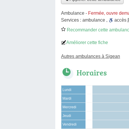
Ambulance
-
Fermée, ouvre dema
Services :
ambulance
,
accès
Recommander cette ambulan
Améliorer cette fiche
Autres ambulances à Sigean
Horaires
Lundi
Mardi
Mercredi
Jeudi
Vendredi