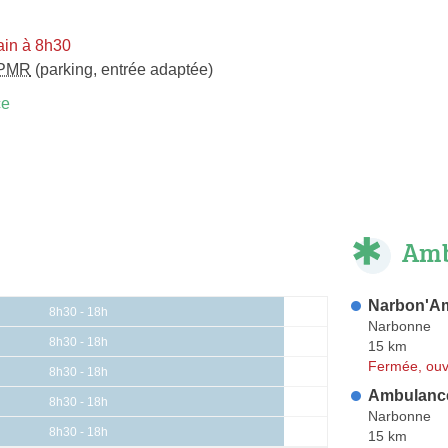
in à 8h30
PMR
(parking, entrée adaptée)
ce
Amb
Narbon'A
8h30 - 18h
Narbonne
8h30 - 18h
15 km
Fermée, ouv
8h30 - 18h
Ambulance
8h30 - 18h
Narbonne
8h30 - 18h
15 km