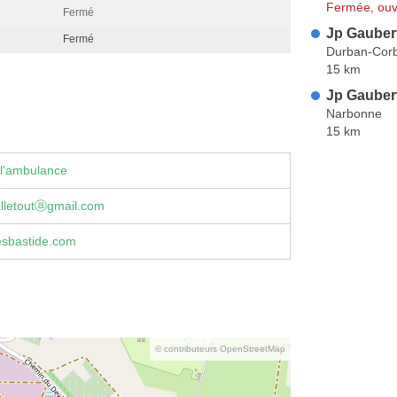
Fermée, ouv
Fermé
Jp Gaubert
Fermé
Durban-Corb
15 km
Jp Gaubert
Narbonne
15 km
 l'ambulance
alletoutⓐgmail.com
sbastide.com
© contributeurs OpenStreetMap