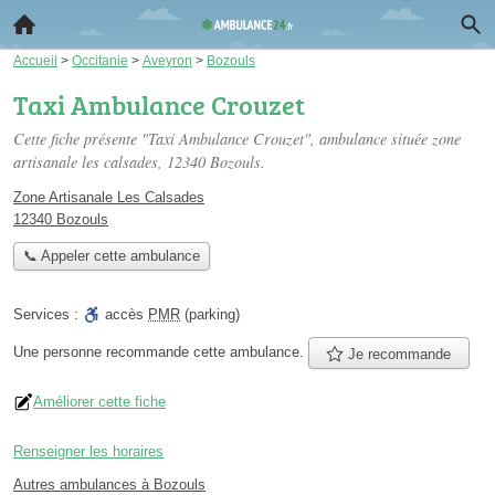
Accueil
>
Occitanie
>
Aveyron
>
Bozouls
Taxi Ambulance Crouzet
Cette fiche présente "Taxi Ambulance Crouzet", ambulance située
zone
artisanale les calsades
, 12340 Bozouls.
Zone Artisanale Les Calsades
12340 Bozouls
📞 Appeler cette ambulance
Services :
accès
PMR
(parking)
Une personne
recommande
cette ambulance.
Je recommande
Améliorer cette fiche
Renseigner les horaires
Autres ambulances à Bozouls