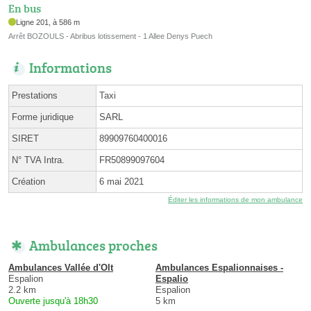
En bus
Ligne 201, à 586 m
Arrêt BOZOULS - Abribus lotissement - 1 Allee Denys Puech
Informations
Prestations
Taxi
Forme juridique
SARL
SIRET
89909760400016
N° TVA Intra.
FR50899097604
Création
6 mai 2021
Éditer les informations de mon ambulance
Ambulances proches
Ambulances Vallée d'Olt
Ambulances Espalionnaises -
Espalion
Espalio
2.2 km
Espalion
Ouverte jusqu'à 18h30
5 km