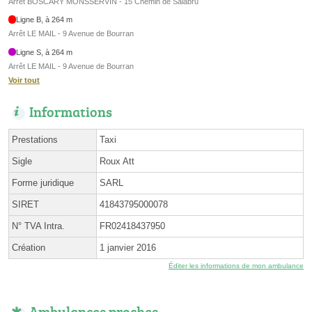
Arrêt BOSCARY MONSSERVIN - 15 Chemin de Salabru
Ligne B, à 264 m
Arrêt LE MAIL - 9 Avenue de Bourran
Ligne S, à 264 m
Arrêt LE MAIL - 9 Avenue de Bourran
Voir tout
Informations
Prestations
Taxi
Sigle
Roux Att
Forme juridique
SARL
SIRET
41843795000078
N° TVA Intra.
FR02418437950
Création
1 janvier 2016
Éditer les informations de mon ambulance
Ambulances proches