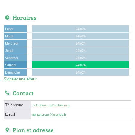
Horaires
Lundi
24h/24
Mardi
24h/24
Mercredi
24h/24
Jeudi
24h/24
Vendredi
24h/24
Samedi
24h/24
Dimanche
24h/24
Signaler une erreur
Contact
Téléphone
Téléphoner à l'ambulance
Email
taxi.rouxⓐorange.fr
Plan et adresse