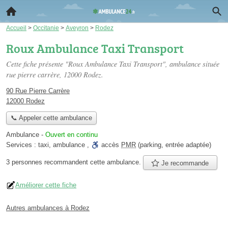
Accueil
>
Occitanie
>
Aveyron
>
Rodez
Roux Ambulance Taxi Transport
Cette fiche présente "Roux Ambulance Taxi Transport", ambulance située
rue pierre carrère
, 12000 Rodez.
90 Rue Pierre Carrère
12000 Rodez
📞 Appeler cette ambulance
Ambulance
-
Ouvert en continu
Services :
taxi
,
ambulance
,
accès
PMR
(parking, entrée adaptée)
3 personnes
recommandent
cette ambulance.
Je recommande
Améliorer cette fiche
Autres ambulances à Rodez