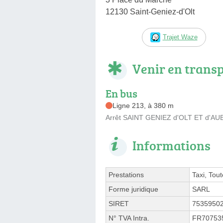
12130 Saint-Geniez-d'Olt
Trajet Waze
Venir en trans
En bus
Ligne 213, à 380 m
Arrêt SAINT GENIEZ d'OLT ET d'AUBR
Informations
Prestations
Taxi, Tou
Forme juridique
SARL
SIRET
7535950
N° TVA Intra.
FR70753