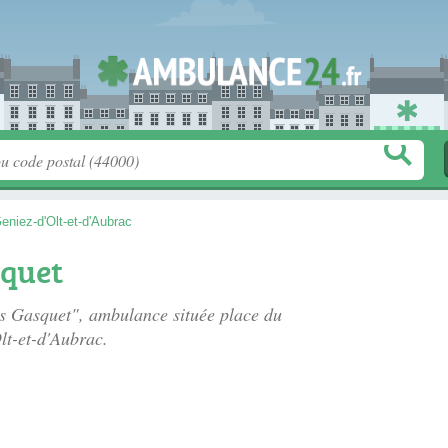
eniez-d'Olt-et-d'Aubrac
quet
es Gasquet", ambulance située
place du
lt-et-d'Aubrac.