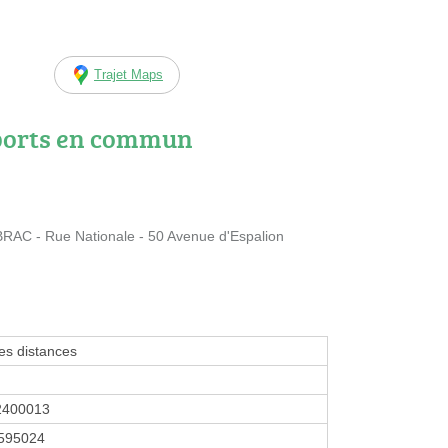
Trajet Maps
ports en commun
AC - Rue Nationale - 50 Avenue d'Espalion
tes distances
2400013
595024