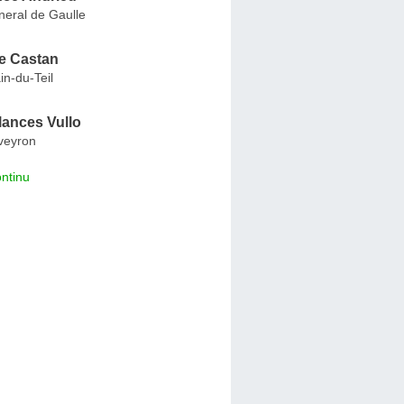
neral de Gaulle
e Castan
n-du-Teil
lances Vullo
veyron
ntinu