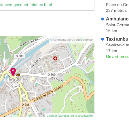
Place du Ge
ances-gasquet.fr/index.html
237 mètres
Ambulanc
Saint-Germai
16 km
Taxi ambu
© contributeurs OpenStreetMap
Sévérac-d'A
17 km
Ouvert en co
Corriger l’adresse ou la localisation