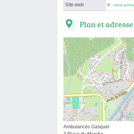
Site web
www.ambul
Plan et adresse
Ambulances Gasquet
3 Place du Marche