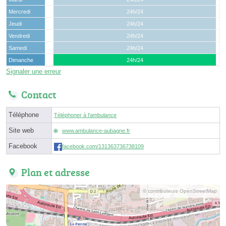
Mercredi
24h/24
Jeudi
24h/24
Vendredi
24h/24
Samedi
24h/24
Dimanche
24h/24
Signaler une erreur
Contact
Téléphone
Téléphoner à l'ambulance
Site web
www.ambulance-aubagne.fr
Facebook
facebook.com/131363736738109
Plan et adresse
© contributeurs OpenStreetMap