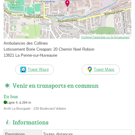
Corriger l’adresse ou la localisation
Ambulances des Collines
Lotissement Borie Creaparc 20 Chemin Noel Robion
13821 La Penne-sur-Huveaune
Trajet Waze
Trajet Maps
Venir en transports en commun
En bus
Ligne 4, à 264 m
Arrêt La Bourgade - 228 Boulevard Voltaire
Informations
Prestations
Toutes distances