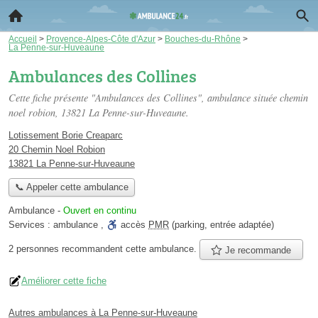
Accueil
>
Provence-Alpes-Côte d'Azur
>
Bouches-du-Rhône
>
La Penne-sur-Huveaune
Ambulances des Collines
Cette fiche présente "Ambulances des Collines", ambulance située
chemin
noel robion
, 13821 La Penne-sur-Huveaune.
Lotissement Borie Creaparc
20 Chemin Noel Robion
13821 La Penne-sur-Huveaune
📞 Appeler cette ambulance
Ambulance
-
Ouvert en continu
Services :
ambulance
,
accès
PMR
(parking, entrée adaptée)
2 personnes
recommandent
cette ambulance.
Je recommande
Améliorer cette fiche
Autres ambulances à La Penne-sur-Huveaune