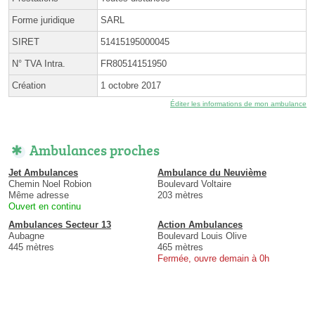
Forme juridique
SARL
SIRET
51415195000045
N° TVA Intra.
FR80514151950
Création
1 octobre 2017
Éditer les informations de mon ambulance
Ambulances proches
Jet Ambulances
Ambulance du Neuvième
Chemin Noel Robion
Boulevard Voltaire
Même adresse
203 mètres
Ouvert en continu
Ambulances Secteur 13
Action Ambulances
Aubagne
Boulevard Louis Olive
445 mètres
465 mètres
Fermée, ouvre demain à 0h