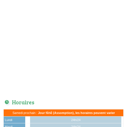
Horaires
Samedi prochain :
Jour férié (Assomption), les horaires peuvent varier
Lundi
24h/24
Mardi
24h/24