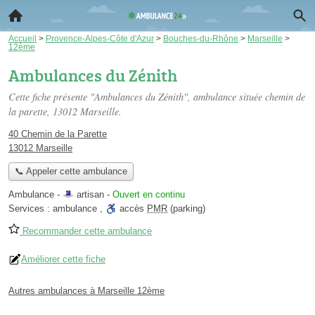
Accueil
>
Provence-Alpes-Côte d'Azur
>
Bouches-du-Rhône
>
Marseille
>
12ème
Ambulances du Zénith
Cette fiche présente "Ambulances du Zénith", ambulance située
chemin de
la parette
, 13012 Marseille.
40 Chemin de la Parette
13012 Marseille
📞 Appeler cette ambulance
Ambulance -
artisan
-
Ouvert en continu
Services :
ambulance
,
accès
PMR
(parking)
Recommander cette ambulance
Améliorer cette fiche
Autres ambulances à Marseille 12ème