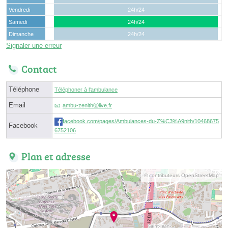
Vendredi
24h/24
Samedi
24h/24
Dimanche
24h/24
Signaler une erreur
Contact
Téléphone
Téléphoner à l'ambulance
Email
ambu-zenithⓐlive.fr
facebook.com/pages/Ambulances-du-Z%C3%A9nith/10468675
Facebook
6752106
Plan et adresse
© contributeurs OpenStreetMap