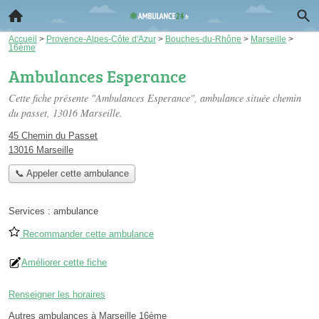
Accueil
>
Provence-Alpes-Côte d'Azur
>
Bouches-du-Rhône
>
Marseille
>
16ème
Ambulances Esperance
Cette fiche présente "Ambulances Esperance", ambulance située
chemin
du passet
, 13016 Marseille.
45 Chemin du Passet
13016 Marseille
📞 Appeler cette ambulance
Services :
ambulance
Recommander cette ambulance
Améliorer cette fiche
Renseigner les horaires
Autres ambulances à Marseille 16ème