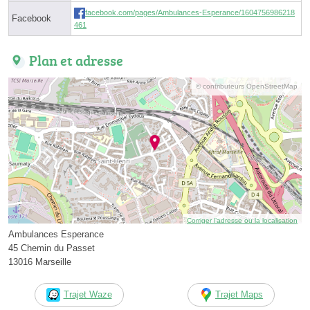
facebook.com/pages/Ambulances-Esperance/1604756986218
Facebook
461
Plan et adresse
© contributeurs OpenStreetMap
Corriger l’adresse ou la localisation
Ambulances Esperance
45 Chemin du Passet
13016 Marseille
Trajet Waze
Trajet Maps