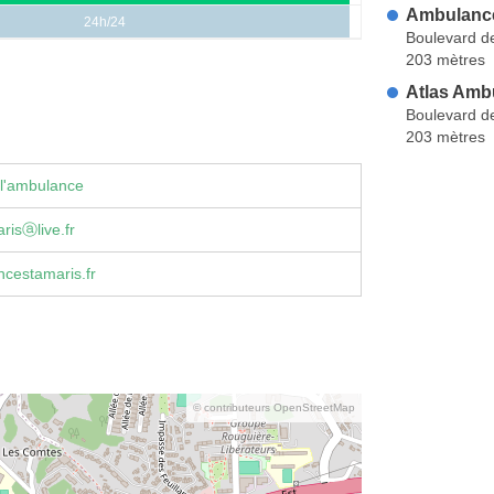
Ambulanc
24h/24
Boulevard d
203 mètres
Atlas Amb
Boulevard d
203 mètres
 l'ambulance
isⓐlive.fr
cestamaris.fr
© contributeurs OpenStreetMap