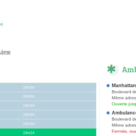
ce
11ème
Amb
Manhatta
24h/24
Boulevard d
24h/24
Même adres
Ouverte jusq
24h/24
Ambulance
24h/24
Boulevard d
24h/24
Même adres
Fermée, ouv
24h/24