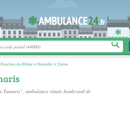
>
Bouches-du-Rhône
>
Marseille
>
11ème
aris
es Tamaris", ambulance située
boulevard de