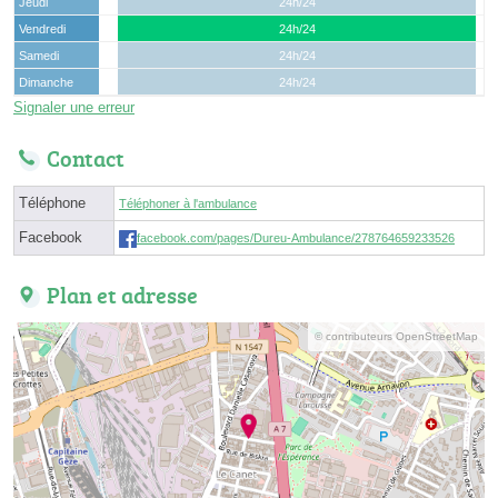
Jeudi
24h/24
Vendredi
24h/24
Samedi
24h/24
Dimanche
24h/24
Signaler une erreur
Contact
Téléphone
Téléphoner à l'ambulance
Facebook
facebook.com/pages/Dureu-Ambulance/278764659233526
Plan et adresse
© contributeurs OpenStreetMap