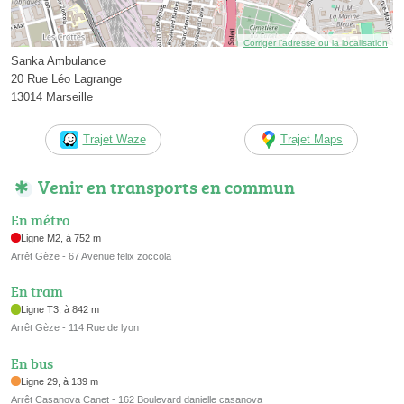
Corriger l’adresse ou la localisation
Sanka Ambulance
20 Rue Léo Lagrange
13014 Marseille
Trajet Waze
Trajet Maps
Venir en transports en commun
En métro
Ligne M2, à 752 m
Arrêt Gèze - 67 Avenue felix zoccola
En tram
Ligne T3, à 842 m
Arrêt Gèze - 114 Rue de lyon
En bus
Ligne 29, à 139 m
Arrêt Casanova Canet - 162 Boulevard danielle casanova