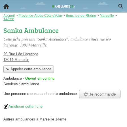
Accueil
>
Provence-Alpes-Côte d'Azur
>
Bouches-du-Rhône
>
Marseille
>
14ème
Sanka Ambulance
Cette fiche présente "Sanka Ambulance", ambulance située
rue léo
lagrange
, 13014 Marseille.
20 Rue Léo Lagrange
13014 Marseille
📞 Appeler cette ambulance
Ambulance
-
Ouvert en continu
Services :
ambulance
Une personne
recommande
cette ambulance.
Je recommande
Améliorer cette fiche
Autres ambulances à Marseille 14ème