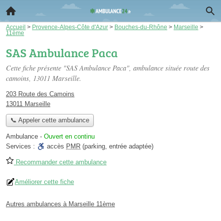
Accueil
>
Provence-Alpes-Côte d'Azur
>
Bouches-du-Rhône
>
Marseille
>
11ème
SAS Ambulance Paca
Cette fiche présente "SAS Ambulance Paca", ambulance située
route des
camoins
, 13011 Marseille.
203 Route des Camoins
13011 Marseille
📞 Appeler cette ambulance
Ambulance
-
Ouvert en continu
Services :
accès
PMR
(parking, entrée adaptée)
Recommander cette ambulance
Améliorer cette fiche
Autres ambulances à Marseille 11ème