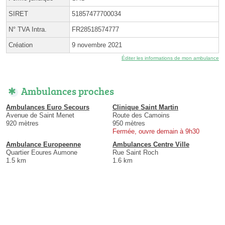
SIRET
51857477700034
N° TVA Intra.
FR28518574777
Création
9 novembre 2021
Éditer les informations de mon ambulance
Ambulances proches
Ambulances Euro Secours
Clinique Saint Martin
Avenue de Saint Menet
Route des Camoins
920 mètres
950 mètres
Fermée, ouvre demain à 9h30
Ambulance Europeenne
Ambulances Centre Ville
Quartier Eoures Aumone
Rue Saint Roch
1.5 km
1.6 km