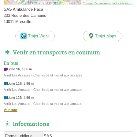
Corriger l’adresse ou la localisation
SAS Ambulance Paca
203 Route des Camoins
13011 Marseille
Trajet Waze
Trajet Maps
Venir en transports en commun
En bus
Ligne S6, à 86 m
Arrêt Les Accates - Chemin de st menet aux accates
Ligne 12S, à 86 m
Arrêt Les Accates - Chemin de st menet aux accates
Ligne 12B, à 86 m
Arrêt Les Accates - Chemin de st menet aux accates
Voir tout
Informations
Forme juridique
SAS