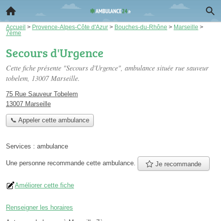
Accueil
>
Provence-Alpes-Côte d'Azur
>
Bouches-du-Rhône
>
Marseille
>
7ème
Secours d'Urgence
Cette fiche présente "Secours d'Urgence", ambulance située
rue sauveur
tobelem
, 13007 Marseille.
75 Rue Sauveur Tobelem
13007 Marseille
📞 Appeler cette ambulance
Services :
ambulance
Une personne
recommande
cette ambulance.
Je recommande
Améliorer cette fiche
Renseigner les horaires