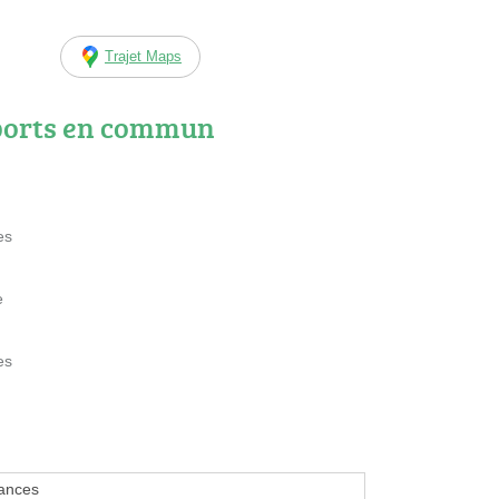
Trajet Maps
ports en commun
es
e
es
ances