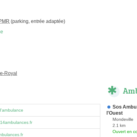
PMR
(parking, entrée adaptée)
ce
le-Royal
Amb
Sos Ambul
 l'ambulance
l'Ouest
Mondeville
ⓐ14ambulances.fr
2.1 km
Ouvert en co
bulances.fr