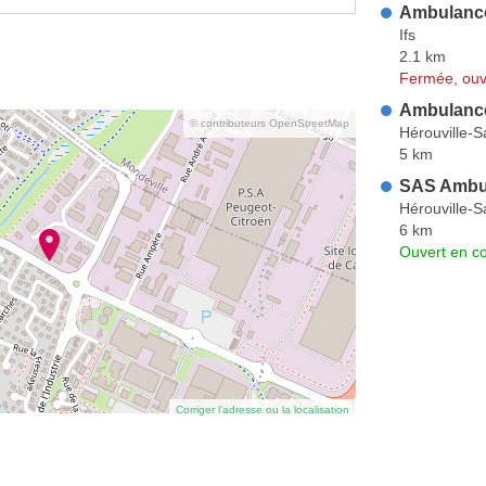
Ambulance
Ifs
2.1 km
Fermée, ouv
Ambulanc
© contributeurs OpenStreetMap
Hérouville-Sa
5 km
SAS Ambul
Hérouville-Sa
6 km
Ouvert en co
Corriger l’adresse ou la localisation