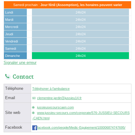
Samedi prochain :
Jour férié (Assomption), les horaires peuvent varier
Lundi
24h/24
Mardi
24h/24
Mercredi
24h/24
Jeudi
24h/24
Vendredi
24h/24
Samedi
24h/24
Dimanche
24h/24
Signaler une erreur
Contact
Téléphone
Téléphoner à l'ambulance
Email
clementine.jardinⓐjussieu14.fr
jussieusecourscaen.com
Site web
www.jussieu-secours.com/corporate/576-JUSSIEU-SECOURS
-CAEN.html
Facebook
facebook.com/people/Medic-Equipement/100006874747695/