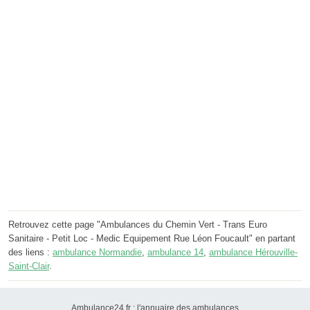
Retrouvez cette page "Ambulances du Chemin Vert - Trans Euro
Sanitaire - Petit Loc - Medic Equipement Rue Léon Foucault" en partant
des liens :
ambulance Normandie
,
ambulance 14
,
ambulance Hérouville-
Saint-Clair
.
Ambulance24.fr : l'annuaire des ambulances