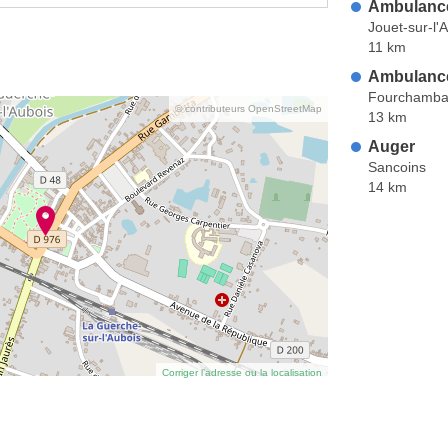
Ambulance
Jouet-sur-l'
11 km
Ambulanc
Fourchamba
© contributeurs OpenStreetMap
13 km
Auger
Sancoins
14 km
Corriger l’adresse ou la localisation