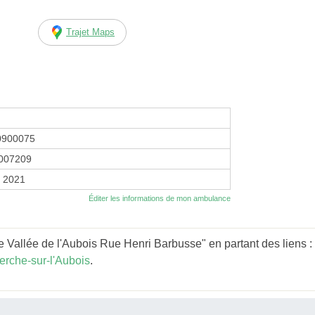
Trajet Maps
0900075
007209
r 2021
Éditer les informations de mon ambulance
Vallée de l'Aubois Rue Henri Barbusse" en partant des liens :
rche-sur-l'Aubois
.