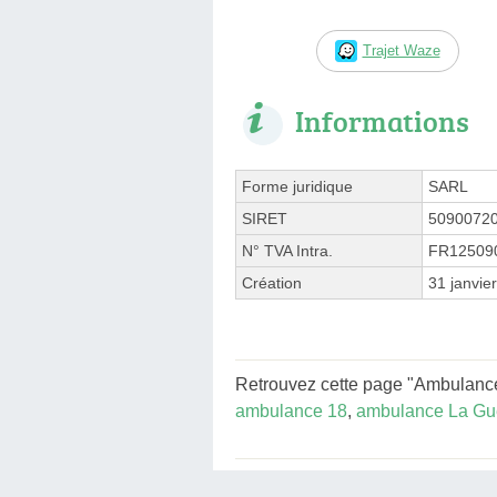
Trajet Waze
Informations
Forme juridique
SARL
SIRET
5090072
N° TVA Intra.
FR12509
Création
31 janvie
Retrouvez cette page "Ambulance 
ambulance 18
,
ambulance La Gue