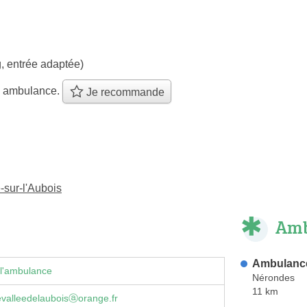
, entrée adaptée)
e ambulance.
Je recommande
sur-l'Aubois
Amb
Ambulance
 l'ambulance
Nérondes
11 km
valleedelauboisⓐorange.fr