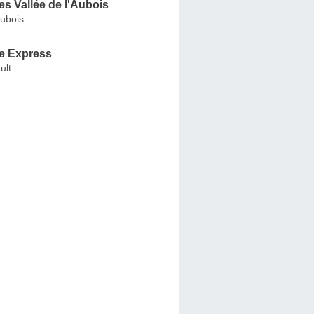
s Vallée de l'Aubois
Aubois
e Express
ult