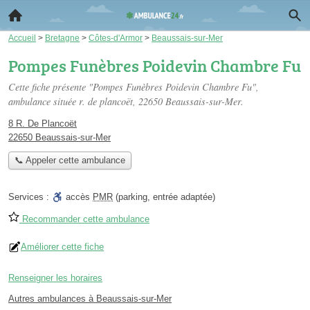
Accueil
>
Bretagne
>
Côtes-d'Armor
>
Beaussais-sur-Mer
Pompes Funèbres Poidevin Chambre Fu
Cette fiche présente "Pompes Funèbres Poidevin Chambre Fu",
ambulance située
r. de plancoët
, 22650 Beaussais-sur-Mer.
8 R. De Plancoët
22650 Beaussais-sur-Mer
📞 Appeler cette ambulance
Services :
accès
PMR
(parking, entrée adaptée)
Recommander cette ambulance
Améliorer cette fiche
Renseigner les horaires
Autres ambulances à Beaussais-sur-Mer