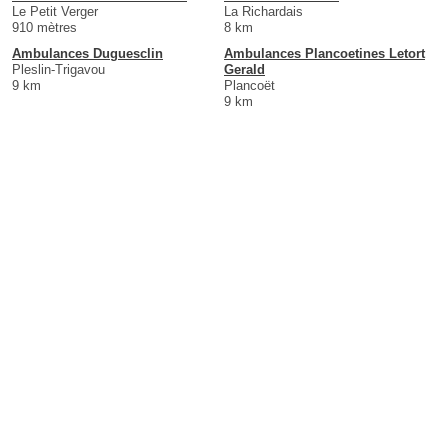
Le Petit Verger
La Richardais
910 mètres
8 km
Ambulances Duguesclin
Ambulances Plancoetines Letort
Pleslin-Trigavou
Gerald
9 km
Plancoët
9 km