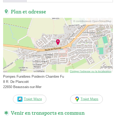
Plan et adresse
© contributeurs OpenStreetMap
Corriger l’adresse ou la localisation
Pompes Funèbres Poidevin Chambre Fu
8 R. De Plancoët
22650 Beaussais-sur-Mer
Trajet Waze
Trajet Maps
Venir en transports en commun