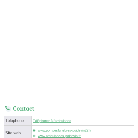
Contact
Téléphone
Téléphoner à l'ambulance
www.pompesfunebres-poidevin22.fr
Site web
www.ambulances-poidevin.fr