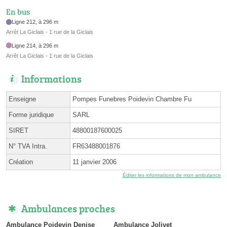
En bus
Ligne 212, à 296 m
Arrêt La Giclais - 1 rue de la Giclais
Ligne 214, à 296 m
Arrêt La Giclais - 1 rue de la Giclais
Informations
Enseigne
Pompes Funebres Poidevin Chambre Fu
Forme juridique
SARL
SIRET
48800187600025
N° TVA Intra.
FR63488001876
Création
11 janvier 2006
Éditer les informations de mon ambulance
Ambulances proches
Ambulance Poidevin Denise
Ambulance Jolivet