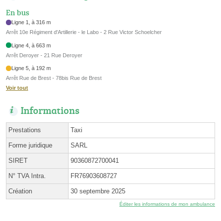
En bus
Ligne 1, à 316 m
Arrêt 10e Régiment d'Artillerie - le Labo - 2 Rue Victor Schoelcher
Ligne 4, à 663 m
Arrêt Deroyer - 21 Rue Deroyer
Ligne 5, à 192 m
Arrêt Rue de Brest - 78bis Rue de Brest
Voir tout
Informations
Prestations
Taxi
Forme juridique
SARL
SIRET
90360872700041
N° TVA Intra.
FR76903608727
Création
30 septembre 2025
Éditer les informations de mon ambulance