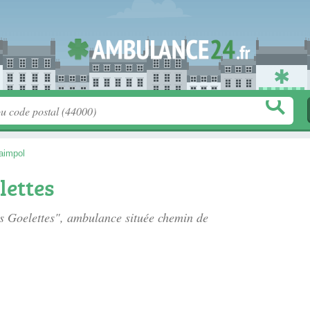
aimpol
ettes
s Goelettes", ambulance située
chemin de