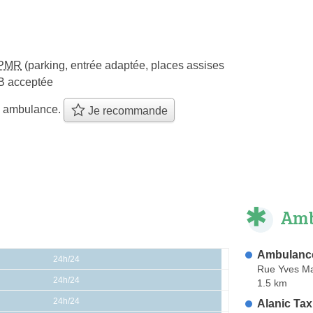
PMR
(parking, entrée adaptée, places assises
B acceptée
e ambulance.
Je recommande
Amb
Ambulance
24h/24
Rue Yves Ma
24h/24
1.5 km
24h/24
Alanic Tax