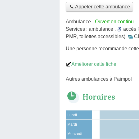
📞 Appeler cette ambulance
Ambulance
-
Ouvert en continu
Services :
ambulance
,
accès
PMR, toilettes accessibles)
,
C
Une personne
recommande
cett
Améliorer cette fiche
Autres ambulances à Paimpol
Horaires
Lundi
Mardi
Mercredi