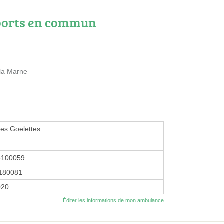
ports en commun
 la Marne
es Goelettes
8100059
180081
020
Éditer les informations de mon ambulance