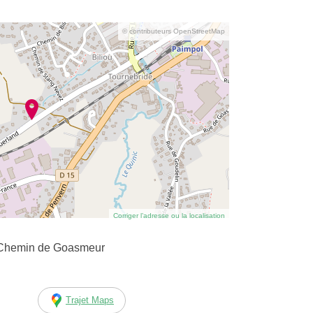
© contributeurs OpenStreetMap
Corriger l’adresse ou la localisation
4 Chemin de Goasmeur
Trajet Maps