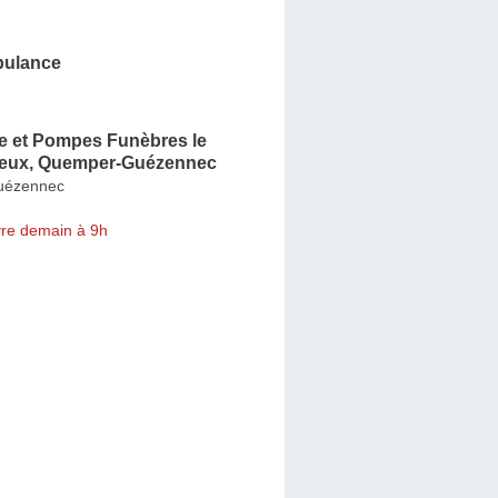
bulance
 et Pompes Funèbres le
ieux, Quemper-Guézennec
uézennec
re demain à 9h