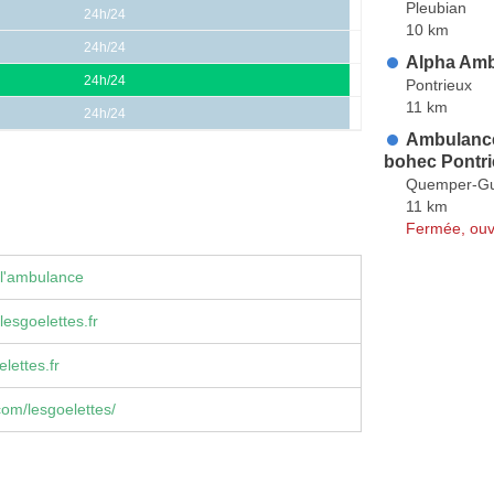
Pleubian
24h/24
10 km
24h/24
Alpha Am
24h/24
Pontrieux
11 km
24h/24
Ambulance
bohec Pontr
Quemper-G
11 km
Fermée, ouv
 l'ambulance
lesgoelettes.fr
lettes.fr
om/lesgoelettes/