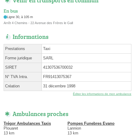
En bus
Ligne 30, à 105 m
Arrêt 4 Chemins - 22 Avenue des Frères le Gall
Informations
Prestations
Taxi
Forme juridique
SARL
SIRET
41307536700032
N° TVA Intra.
FR91413075367
Création
31 décembre 1998
Éditer les informations de mon ambulance
Ambulances proches
Trégor Ambulances Taxis
Pompes Funebres Evano
Plouaret
Lannion
13 km
13 km