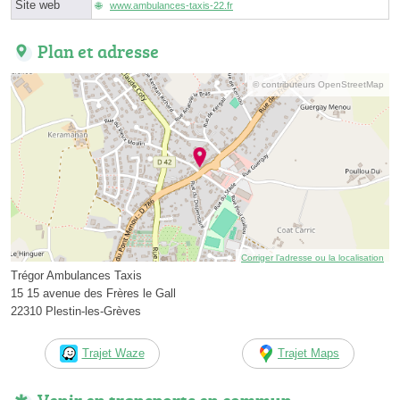
Site web
www.ambulances-taxis-22.fr
Plan et adresse
© contributeurs OpenStreetMap
Corriger l’adresse ou la localisation
Trégor Ambulances Taxis
15 15 avenue des Frères le Gall
22310 Plestin-les-Grèves
Trajet Waze
Trajet Maps
Venir en transports en commun