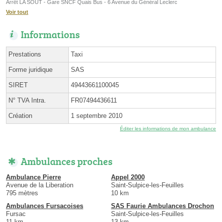
Arrêt LA SOUT - Gare SNCF Quais Bus - 6 Avenue du Général Leclerc
Voir tout
Informations
Prestations
Taxi
Forme juridique
SAS
SIRET
49443661100045
N° TVA Intra.
FR07494436611
Création
1 septembre 2010
Éditer les informations de mon ambulance
Ambulances proches
Ambulance Pierre
Appel 2000
Avenue de la Liberation
Saint-Sulpice-les-Feuilles
795 mètres
10 km
Ambulances Fursacoises
SAS Faurie Ambulances Drochon
Fursac
Saint-Sulpice-les-Feuilles
11 km
13 km