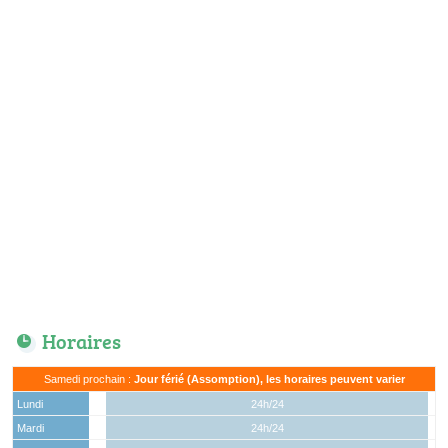
Horaires
Samedi prochain :
Jour férié (Assomption), les horaires peuvent varier
Lundi
24h/24
Mardi
24h/24