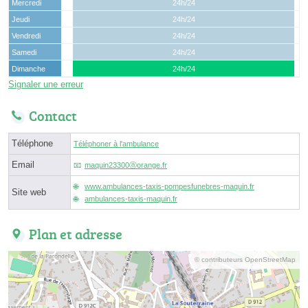
Mercredi
24h/24
Jeudi
24h/24
Vendredi
24h/24
Samedi
24h/24
Dimanche
24h/24
Signaler une erreur
Contact
Téléphone
Téléphoner à l'ambulance
Email
maquin23300ⓐorange.fr
www.ambulances-taxis-pompesfunebres-maquin.fr
Site web
ambulances-taxis-maquin.fr
Plan et adresse
© contributeurs OpenStreetMap