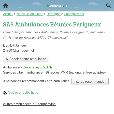
Accueil
>
Nouvelle-Aquitaine
>
Dordogne
>
Champcevinel
SAS Ambulances Réunies Périgueux
Cette fiche présente "SAS Ambulances Réunies Périgueux", ambulance
située
lieu-dit jarijoux
, 24750 Champcevinel.
Lieu-Dit Jarijoux
24750 Champcevinel
📞 Appeler cette ambulance
Ambulance
-
Ouverte jusqu'à 17h
Services :
taxi
,
ambulance
,
accès
PMR
(parking, entrée adaptée)
3 personnes
recommandent
cette ambulance.
Je recommande
Améliorer cette fiche
Autres ambulances à Champcevinel