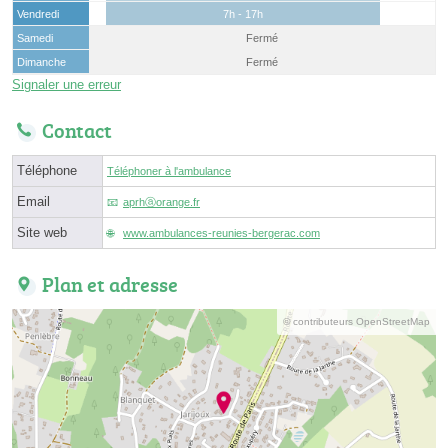
Vendredi
7h - 17h
Samedi
Fermé
Dimanche
Fermé
Signaler une erreur
Contact
Téléphone
Téléphoner à l'ambulance
Email
aprhⓐorange.fr
Site web
www.ambulances-reunies-bergerac.com
Plan et adresse
© contributeurs OpenStreetMap