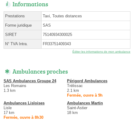
Informations
Prestations
Taxi, Toutes distances
Forme juridique
SAS
SIRET
75140934300025
N° TVA Intra.
FR33751409343
Éditer les informations de mon ambulance
Ambulances proches
SAS Ambulances Groupe 24
Périgord Ambulances
Les Romains
Trélissac
1.3 km
2.1 km
Fermée, ouvre à 9h
Ambulances Lisloises
Ambulances Martin
Lisle
Saint-Astier
17 km
18 km
Fermée, ouvre à 8h30