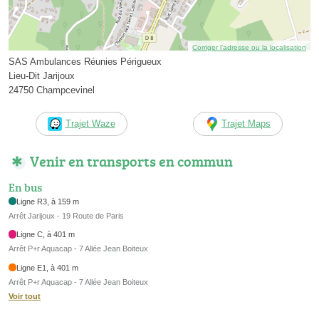
Corriger l’adresse ou la localisation
SAS Ambulances Réunies Périgueux
Lieu-Dit Jarijoux
24750 Champcevinel
Trajet Waze
Trajet Maps
Venir en transports en commun
En bus
Ligne R3, à 159 m
Arrêt Jarijoux - 19 Route de Paris
Ligne C, à 401 m
Arrêt P+r Aquacap - 7 Allée Jean Boiteux
Ligne E1, à 401 m
Arrêt P+r Aquacap - 7 Allée Jean Boiteux
Voir tout