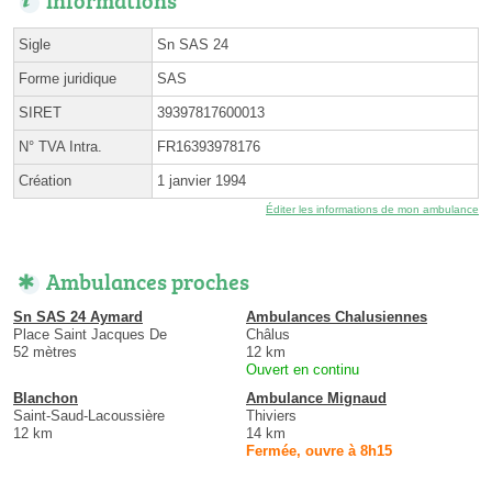
Sigle
Sn SAS 24
Forme juridique
SAS
SIRET
39397817600013
N° TVA Intra.
FR16393978176
Création
1 janvier 1994
Éditer les informations de mon ambulance
Ambulances proches
Sn SAS 24 Aymard
Ambulances Chalusiennes
Place Saint Jacques De
Châlus
52 mètres
12 km
Ouvert en continu
Blanchon
Ambulance Mignaud
Saint-Saud-Lacoussière
Thiviers
12 km
14 km
Fermée, ouvre à 8h15