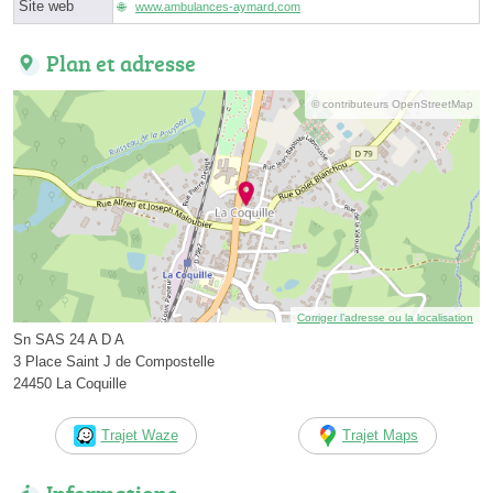
Site web
www.ambulances-aymard.com
Plan et adresse
© contributeurs OpenStreetMap
Corriger l’adresse ou la localisation
Sn SAS 24 A D A
3 Place Saint J de Compostelle
24450 La Coquille
Trajet Waze
Trajet Maps
Informations