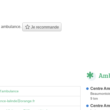
e ambulance.
Je recommande
Amb
Centre Am
 l'ambulance
Beaumontois
9 km
nce-lalindeⓐorange.fr
Centre Amb