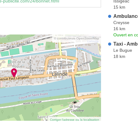
Issigeac
-publicite.com/24/bonnet.html
15 km
Ambulance
Creysse
16 km
Ouvert en co
© contributeurs OpenStreetMap
Taxi - Am
Le Bugue
18 km
Corriger l’adresse ou la localisation