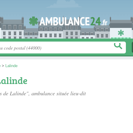
e
>
Lalinde
alinde
es de Lalinde", ambulance située
lieu-dit