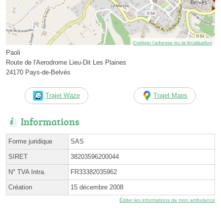
Corriger l’adresse ou la localisation
Paoli
Route de l'Aerodrome Lieu-Dit Les Plaines
24170 Pays-de-Belvès
Trajet Waze
Trajet Maps
Informations
Forme juridique
SAS
SIRET
38203596200044
N° TVA Intra.
FR33382035962
Création
15 décembre 2008
Éditer les informations de mon ambulance