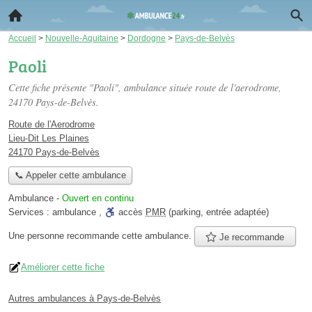
Accueil
>
Nouvelle-Aquitaine
>
Dordogne
>
Pays-de-Belvès
Paoli
Cette fiche présente "Paoli", ambulance située
route de l'aerodrome
,
24170 Pays-de-Belvès.
Route de l'Aerodrome
Lieu-Dit Les Plaines
24170 Pays-de-Belvès
📞 Appeler cette ambulance
Ambulance
-
Ouvert en continu
Services :
ambulance
,
accès
PMR
(parking, entrée adaptée)
Une personne
recommande
cette ambulance.
Je recommande
Améliorer cette fiche
Autres ambulances à Pays-de-Belvès