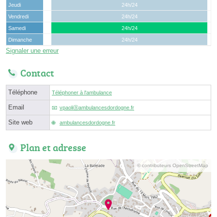
Jeudi
24h/24
Vendredi
24h/24
Samedi
24h/24
Dimanche
24h/24
Signaler une erreur
Contact
Téléphone
Téléphoner à l'ambulance
Email
vpaoliⓐambulancesdordogne.fr
Site web
ambulancesdordogne.fr
Plan et adresse
© contributeurs OpenStreetMap