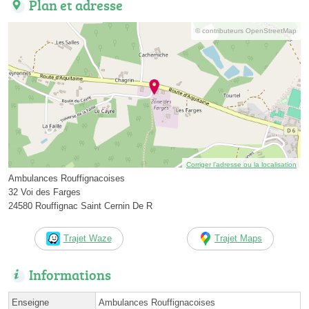
Plan et adresse
© contributeurs OpenStreetMap
Corriger l’adresse ou la localisation
Ambulances Rouffignacoises
32 Voi des Farges
24580 Rouffignac Saint Cernin De R
Trajet Waze
Trajet Maps
Informations
Enseigne
Ambulances Rouffignacoises