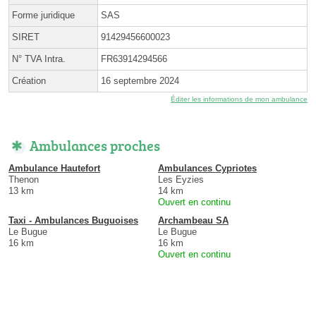
Forme juridique
SAS
SIRET
91429456600023
N° TVA Intra.
FR63914294566
Création
16 septembre 2024
Éditer les informations de mon ambulance
Ambulances proches
Ambulance Hautefort
Ambulances Cypriotes
Thenon
Les Eyzies
13 km
14 km
Ouvert en continu
Taxi - Ambulances Buguoises
Archambeau SA
Le Bugue
Le Bugue
16 km
16 km
Ouvert en continu