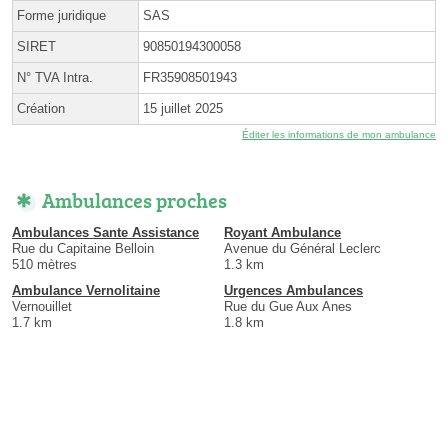
Forme juridique
SAS
SIRET
90850194300058
N° TVA Intra.
FR35908501943
Création
15 juillet 2025
Éditer les informations de mon ambulance
Ambulances proches
Ambulances Sante Assistance
Royant Ambulance
Rue du Capitaine Belloin
Avenue du Général Leclerc
510 mètres
1.3 km
Ambulance Vernolitaine
Urgences Ambulances
Vernouillet
Rue du Gue Aux Anes
1.7 km
1.8 km