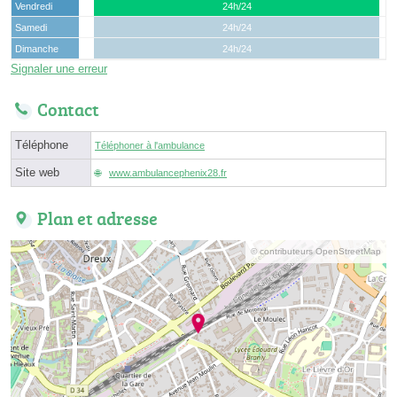
Vendredi
24h/24
Samedi
24h/24
Dimanche
24h/24
Signaler une erreur
Contact
Téléphone
Téléphoner à l'ambulance
Site web
www.ambulancephenix28.fr
Plan et adresse
© contributeurs OpenStreetMap