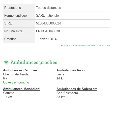
Prestations
Toutes distances
Forme juridique
SARL nationale
SIRET
51304363800024
N° TVA Intra.
FR13513043638
Création
1 janvier 2014
Éditer les informations de mon ambulance
Ambulances proches
Ambulances Caducee
Ambulances Ricci
Chemin de Tenda
Levie
6 km
14 km
Ouvert en continu
Ambulances Mondoloni
Ambulances de Solenzara
Sartène
Sari-Solenzara
19 km
33 km