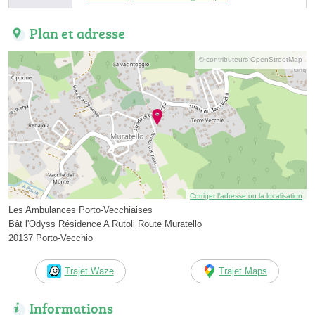
Plan et adresse
© contributeurs OpenStreetMap
Corriger l’adresse ou la localisation
Les Ambulances Porto-Vecchiaises
Bât l'Odyss Résidence A Rutoli Route Muratello
20137 Porto-Vecchio
Trajet Waze
Trajet Maps
Informations