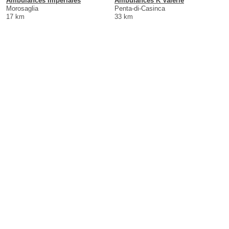
Ambulances Impériales
Ambulances K Valerie
Morosaglia
Penta-di-Casinca
17 km
33 km