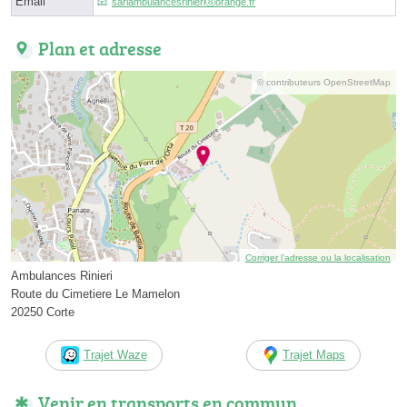
Email
sarlambulancesrinieriⓐorange.fr
Plan et adresse
© contributeurs OpenStreetMap
Corriger l’adresse ou la localisation
Ambulances Rinieri
Route du Cimetiere Le Mamelon
20250 Corte
Trajet Waze
Trajet Maps
Venir en transports en commun