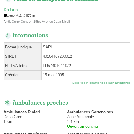
En bus
Ligne M11, à 870 m
Arrêt Corte Centre - 15bis Avenue Jean Nicoli
Informations
Forme juridique
SARL
SIRET
40104467200012
N° TVA Intra.
FR57401044672
Création
15 mai 1995
Éditer les informations de mon ambulance
Ambulances proches
Ambulances Rinieri
Ambulances Cortenaises
De la Gare
Zone Artisanale
1 km
1.4 km
Ouvert en continu