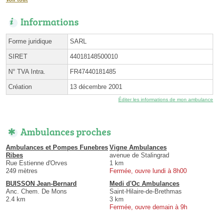
Informations
Forme juridique
SARL
SIRET
44018148500010
N° TVA Intra.
FR47440181485
Création
13 décembre 2001
Éditer les informations de mon ambulance
Ambulances proches
Ambulances et Pompes Funebres
Vigne Ambulances
Ribes
avenue de Stalingrad
Rue Estienne d'Orves
1 km
249 mètres
Fermée, ouvre lundi à 8h00
BUISSON Jean-Bernard
Medi d'Oc Ambulances
Anc. Chem. De Mons
Saint-Hilaire-de-Brethmas
2.4 km
3 km
Fermée, ouvre demain à 9h