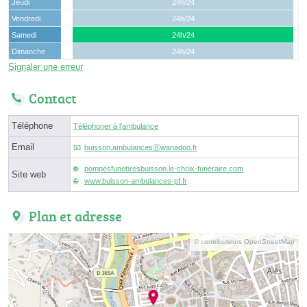
Jeudi
24h/24
Vendredi
24h/24
Samedi
24h/24
Dimanche
24h/24
Signaler une erreur
Contact
Téléphone
Téléphoner à l'ambulance
Email
buisson.ambulancesⓐwanadoo.fr
pompesfunebresbuisson.le-choix-funeraire.com
Site web
www.buisson-ambulances-pf.fr
Plan et adresse
© contributeurs OpenStreetMap