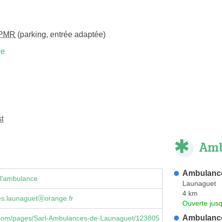
PMR
(parking, entrée adaptée)
ce
t
Amb
Ambulance
 l'ambulance
Launaguet
4 km
s.launaguetⓐorange.fr
Ouverte jus
Ambulance
com/pages/Sarl-Ambulances-de-Launaguet/123805