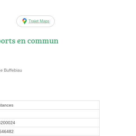
Trajet Maps
ports en commun
e Buffebiau
stances
8200024
646482