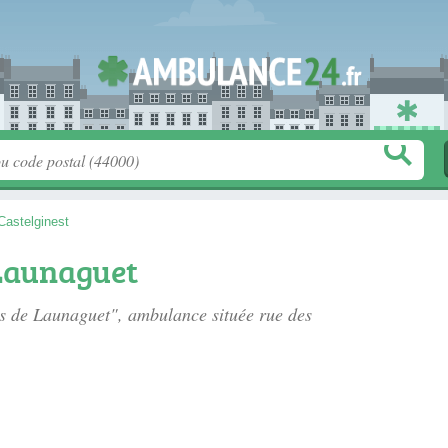
Castelginest
Launaguet
es de Launaguet", ambulance située
rue des