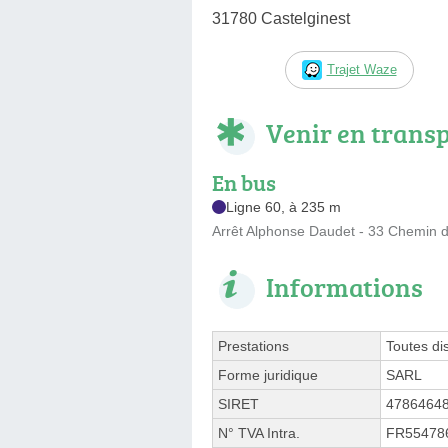
31780 Castelginest
Trajet Waze
Venir en trans
En bus
Ligne 60, à 235 m
Arrêt Alphonse Daudet - 33 Chemin d
Informations
Prestations
Toutes di
Forme juridique
SARL
SIRET
4786464
N° TVA Intra.
FR55478