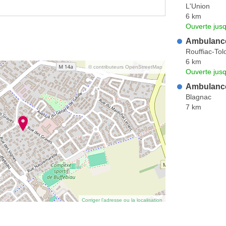
L'Union
6 km
Ouverte jus
Ambulance
Rouffiac-Tol
6 km
© contributeurs OpenStreetMap
Ouverte jus
Ambulance
Blagnac
7 km
Corriger l’adresse ou la localisation