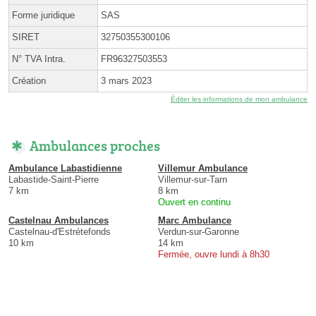
Forme juridique
SAS
SIRET
32750355300106
N° TVA Intra.
FR96327503553
Création
3 mars 2023
Éditer les informations de mon ambulance
Ambulances proches
Ambulance Labastidienne
Villemur Ambulance
Labastide-Saint-Pierre
Villemur-sur-Tarn
7 km
8 km
Ouvert en continu
Castelnau Ambulances
Marc Ambulance
Castelnau-d'Estrétefonds
Verdun-sur-Garonne
10 km
14 km
Fermée, ouvre lundi à 8h30