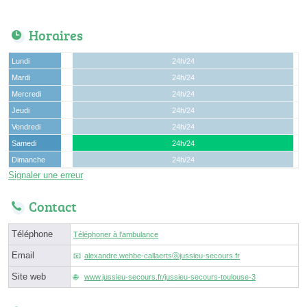
Horaires
Lundi
24h/24
Mardi
24h/24
Mercredi
24h/24
Jeudi
24h/24
Vendredi
24h/24
Samedi
24h/24
Dimanche
24h/24
Signaler une erreur
Contact
Téléphone
Téléphoner à l'ambulance
Email
alexandre.wehbe-callaertsⓐjussieu-secours.fr
Site web
www.jussieu-secours.fr/jussieu-secours-toulouse-3