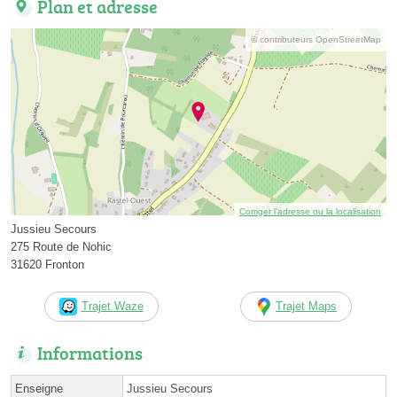
Plan et adresse
© contributeurs OpenStreetMap
Corriger l’adresse ou la localisation
Jussieu Secours
275 Route de Nohic
31620 Fronton
Trajet Waze
Trajet Maps
Informations
Enseigne
Jussieu Secours