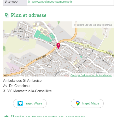
Site web
www.ambulances-stambroise.fr
Plan et adresse
© contributeurs OpenStreetMap
Corriger l’adresse ou la localisation
Ambulances St Ambroise
Av. De Castelnau
31380 Montastruc-la-Conseillère
Trajet Waze
Trajet Maps
Venir en transports en commun