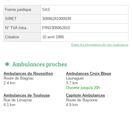
Forme juridique
SAS
SIRET
30896281000039
N° TVA Intra.
FR92308962810
Création
10 avril 1986
Éditer les informations de mon ambulance
Ambulances proches
Ambulances du Roussillon
Ambulances Croix Bleue
Route de Blagnac
Launaguet
2.4 km
3.7 km
Ouverte jusqu'à 20h
Ambulances de Toulouse
Capitole Ambulances
Rue de Limayrac
Route de Bayonne
4.1 km
4.9 km