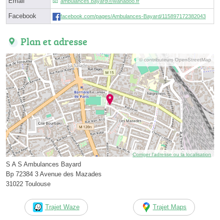
Email
ambulances.bayardⓐwanadoo.fr
Facebook
facebook.com/pages/Ambulances-Bayard/115897172382043
Plan et adresse
© contributeurs OpenStreetMap
Corriger l’adresse ou la localisation
S A S Ambulances Bayard
Bp 72384 3 Avenue des Mazades
31022 Toulouse
Trajet Waze
Trajet Maps