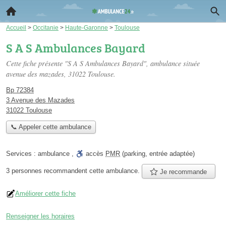
Accueil
>
Occitanie
>
Haute-Garonne
>
Toulouse
S A S Ambulances Bayard
Cette fiche présente "S A S Ambulances Bayard", ambulance située
avenue des mazades
, 31022 Toulouse.
Bp 72384
3 Avenue des Mazades
31022 Toulouse
📞 Appeler cette ambulance
Services :
ambulance
,
accès
PMR
(parking, entrée adaptée)
3 personnes
recommandent
cette ambulance.
Je recommande
Améliorer cette fiche
Renseigner les horaires