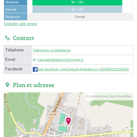
Vendredi
9h - 18h
Samedi
9h - 18h
Dimanche
Fermé
Signaler une erreur
Contact
Téléphone
Téléphoner à l'ambulance
Email
capsudambulancesⓐorange.fr
Facebook
web.facebook.com/Capsud-Ambulances-1924696181194014/
Plan et adresse
© contributeurs OpenStreetMap