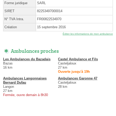
Forme juridique
SARL
SIRET
82253497000014
N° TVA Intra.
FR00822534970
Création
15 septembre 2016
Éditer les informations de mon ambulance
Ambulances proches
Les Ambulances du Bazadais
Castel Ambulance et Fils
Bazas
Casteljaloux
16 km
27 km
Ouverte jusqu'à 19h
Ambulances Langonnaises
Ambulances Garonne 47
Bernard Dufau
Casteljaloux
Langon
28 km
27 km
Fermée, ouvre demain à 8h30